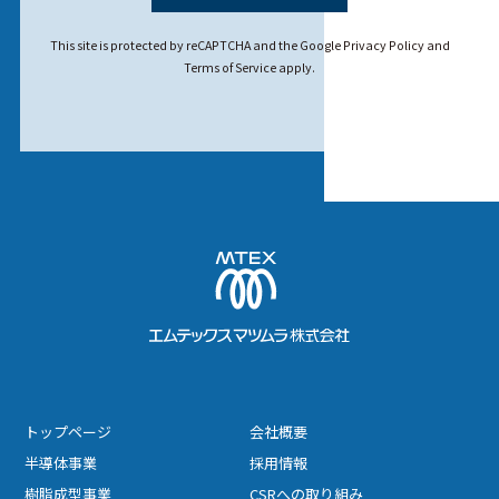
人情報への不正アクセス、個人情報の紛失、破壊、改ざんおよ
び漏えい等の予防に努めます。
This site is protected by reCAPTCHA and the Google
Privacy Policy
and
Terms of Service
apply.
当社は、お客様からの個人情報に関するお問い合わせ、開示
等のご請求に誠実かつ迅速に対応します。
トップページ
会社概要
半導体事業
採用情報
樹脂成型事業
CSRへの取り組み